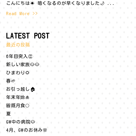
こんにちは☀︎ 暗くなるのが早くなりました🌙 ...
Read More >>
LATEST POST
最近の投稿
6年目突入👏
新しい家族🐶🐶
ひまわり🌻
春🌱
お引っ越し🏠
年末年始🎍
皆既月食🌕
夏
GW中の病院🐶
4月、GWのお休み🌸