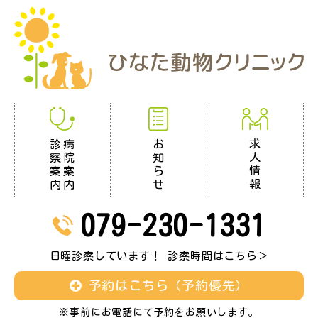
求
お
診
病
人
知
察
院
情
ら
案
案
報
せ
内
内
079-230-1331
日曜診察しています！ 診察時間はこちら＞
予約はこちら（予約優先）
※事前にお電話にて予約をお願いします。