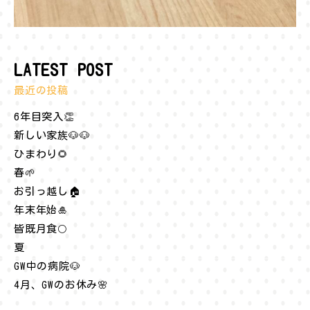
LATEST POST
最近の投稿
6年目突入👏
新しい家族🐶🐶
ひまわり🌻
春🌱
お引っ越し🏠
年末年始🎍
皆既月食🌕
夏
GW中の病院🐶
4月、GWのお休み🌸