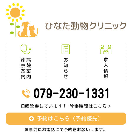
求
お
診
病
人
知
察
院
情
ら
案
案
報
せ
内
内
079-230-1331
日曜診察しています！ 診察時間はこちら＞
予約はこちら（予約優先）
※事前にお電話にて予約をお願いします。