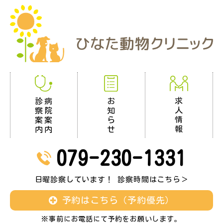
求
お
診
病
人
知
察
院
情
ら
案
案
報
せ
内
内
079-230-1331
日曜診察しています！ 診察時間はこちら＞
予約はこちら（予約優先）
※事前にお電話にて予約をお願いします。