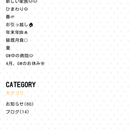
新しい家族🐶🐶
ひまわり🌻
春🌱
お引っ越し🏠
年末年始🎍
皆既月食🌕
夏
GW中の病院🐶
4月、GWのお休み🌸
CATEGORY
カテゴリ
お知らせ(60)
ブログ(14)