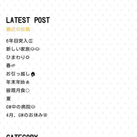
LATEST POST
最近の投稿
6年目突入👏
新しい家族🐶🐶
ひまわり🌻
春🌱
お引っ越し🏠
年末年始🎍
皆既月食🌕
夏
GW中の病院🐶
4月、GWのお休み🌸