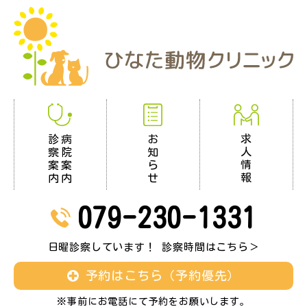
求
お
診
病
人
知
察
院
情
ら
案
案
報
せ
内
内
079-230-1331
日曜診察しています！ 診察時間はこちら＞
予約はこちら（予約優先）
※事前にお電話にて予約をお願いします。