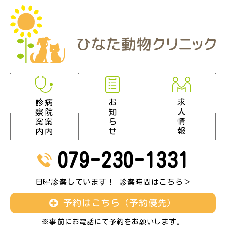
求
お
診
病
人
知
察
院
情
ら
案
案
報
せ
内
内
079-230-1331
日曜診察しています！ 診察時間はこちら＞
予約はこちら（予約優先）
※事前にお電話にて予約をお願いします。