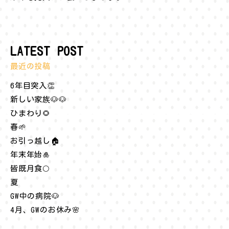
LATEST POST
最近の投稿
6年目突入👏
新しい家族🐶🐶
ひまわり🌻
春🌱
お引っ越し🏠
年末年始🎍
皆既月食🌕
夏
GW中の病院🐶
4月、GWのお休み🌸