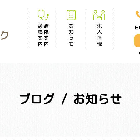
求
お
診
病
日
人
知
察
院
情
ら
案
案
報
せ
内
内
ブログ / お知らせ