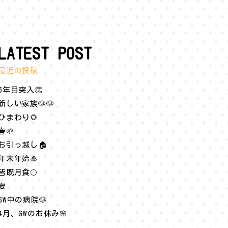
LATEST POST
最近の投稿
6年目突入👏
新しい家族🐶🐶
ひまわり🌻
春🌱
お引っ越し🏠
年末年始🎍
皆既月食🌕
夏
GW中の病院🐶
4月、GWのお休み🌸