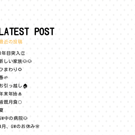
LATEST POST
最近の投稿
6年目突入👏
新しい家族🐶🐶
ひまわり🌻
春🌱
お引っ越し🏠
年末年始🎍
皆既月食🌕
夏
GW中の病院🐶
4月、GWのお休み🌸