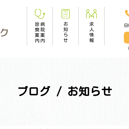
求
お
診
病
日
人
知
察
院
情
ら
案
案
報
せ
内
内
ブログ / お知らせ